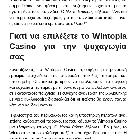
συμμετέχουν σε φόρουμ και συζητήσεις σχετικά με τα
αγαπημένα τους παιχνίδια. Ο
Νίκος Τσακίρης
δήλωσε: “Αγαπώ
να συμμετέχω σε συζητήσεις για τα παιχνίδια που παίζω. Είναι
ωραίο να μοιράζεσαι εμπειρίες με άλλους!”
Γιατί να επιλέξετε το Wintopia
Casino για την ψυχαγωγία
σας
Συνοψίζοντας, το Wintopia Casino προσφέρει μια μοναδική
εμπειρία παιχνιδιού που συνδυάζει ποικιλία, ποιότητα και
υποστήριξη. Οι παίκτες μπορούν να απολαύσουν μια ασφαλή
και ευχάριστη εμπειρία, με τη δυνατότητα να επιλέξουν ανάμεσα
σε εκατοντάδες παιχνίδια. Η συνεχής ανανέωση της βιβλιοθήκης
με νέες κυκλοφορίες διασφαλίζει ότι οι παίκτες θα έχουν πάντα
κάτι νέο να δοκιμάσουν.
Η φιλικότητα του περιβάλλοντος και η υποστήριξη πελατών είναι
επίσης καθοριστικοί παράγοντες που κάνουν το Wintopia Casino
μια εξαιρετική επιλογή. Ο
Μαρία Ράπτη
δήλωσε: “Για μένα, το
Wintopia είναι το καλύτερο καζίνο που έχω δοκιμάσει ποτέ. Η
ποικιλία και η ποιότητα είναι ασυναγώνιστες!”