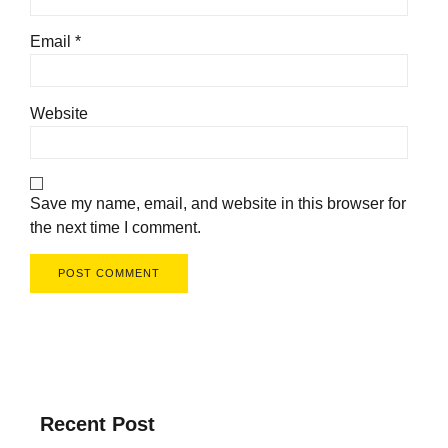
Email
*
Website
Save my name, email, and website in this browser for
the next time I comment.
Recent Post