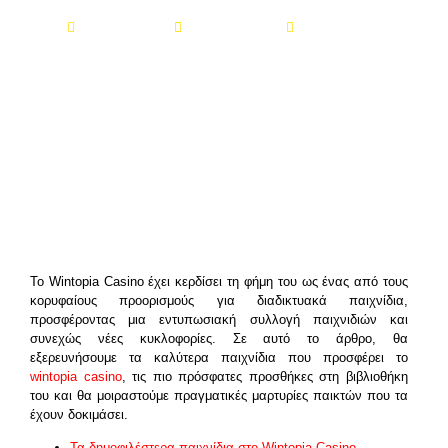
burgersmith
April 9, 2026
No Comments
Το Wintopia Casino έχει κερδίσει τη φήμη του ως ένας από τους
κορυφαίους προορισμούς για διαδικτυακά παιχνίδια,
προσφέροντας μια εντυπωσιακή συλλογή παιχνιδιών και
συνεχώς νέες κυκλοφορίες. Σε αυτό το άρθρο, θα
εξερευνήσουμε τα καλύτερα παιχνίδια που προσφέρει το
wintopia casino
, τις πιο πρόσφατες προσθήκες στη βιβλιοθήκη
του και θα μοιραστούμε πραγματικές μαρτυρίες παικτών που τα
έχουν δοκιμάσει.
Τα δημοφιλέστερα παιχνίδια στο Wintopia Casino