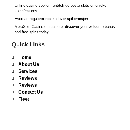
Online casino spellen: ontdek de beste slots en unieke
speelfeatures
Hvordan regulerer norske lover spillbransjen
MoroSpin Casino official site: discover your welcome bonus
and free spins today
Quick Links
Home
About Us
Services
Reviews
Reviews
Contact Us
Fleet