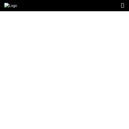
Η Συλλογή των
Καλύτερων
Παιχνιδιών στο
Wintopia Casino
και οι Νέες
Κυκλοφορίες