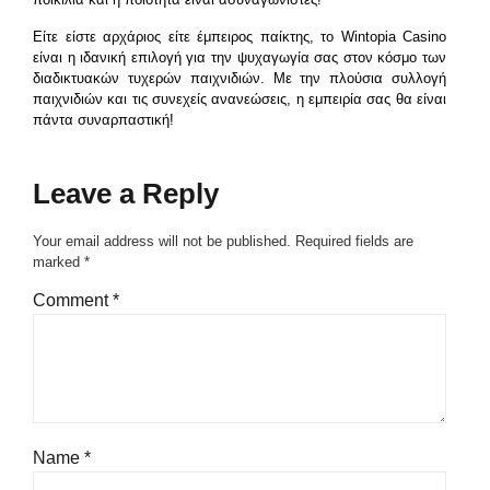
Είτε είστε αρχάριος είτε έμπειρος παίκτης, το Wintopia Casino
είναι η ιδανική επιλογή για την ψυχαγωγία σας στον κόσμο των
διαδικτυακών τυχερών παιχνιδιών. Με την πλούσια συλλογή
παιχνιδιών και τις συνεχείς ανανεώσεις, η εμπειρία σας θα είναι
πάντα συναρπαστική!
Leave a Reply
Your email address will not be published.
Required fields are
marked
*
Comment
*
Name
*