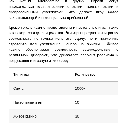
как NetEnt, Microgaming и других. Игроки могут
наслаждаться классическими слотами, видео-слотами и
прогрессивными джекпотами, что делает игру более
захватывающей и потенциально прибыльной.
Кроме того, в казино представлены и настольные игры, такие
как покер, блэкджек и рулетка. Эти игры предлагают игрокам
возможность не только испытать удачу, но и применить
стратегию для увеличения шансов на выигрыш. Живое
казино обеспечивает возможность взаимодействия с
реальными дилерами, что добавляет элемент реализма и
погружения в игровую атмосферу.
Тип игры
Количество
Слоты
1000+
Настольные игры
50+
Живое казино
30+