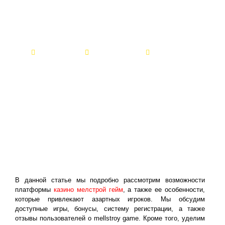
для азартных
игроков
burgersmith
June 25, 2026
No Comments
В данной статье мы подробно рассмотрим возможности
платформы
казино мелстрой гейм
, а также ее особенности,
которые привлекают азартных игроков. Мы обсудим
доступные игры, бонусы, систему регистрации, а также
отзывы пользователей о mellstroy game. Кроме того, уделим