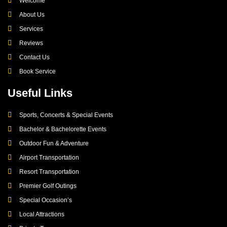
Welcome
About Us
Services
Reviews
Contact Us
Book Service
Useful Links
Sports, Concerts & Special Events
Bachelor & Bachelorette Events
Outdoor Fun & Adventure
Airport Transportation
Resort Transportation
Premier Golf Outings
Special Occasion’s
Local Attractions