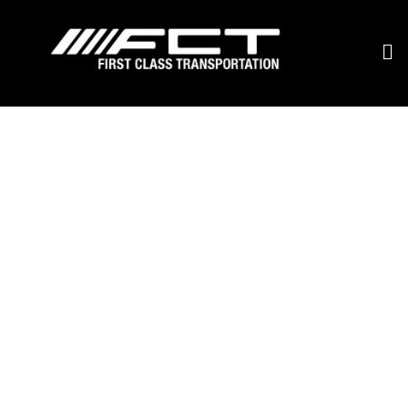
Обзор
возможностей
mellstroy game и
его особенности