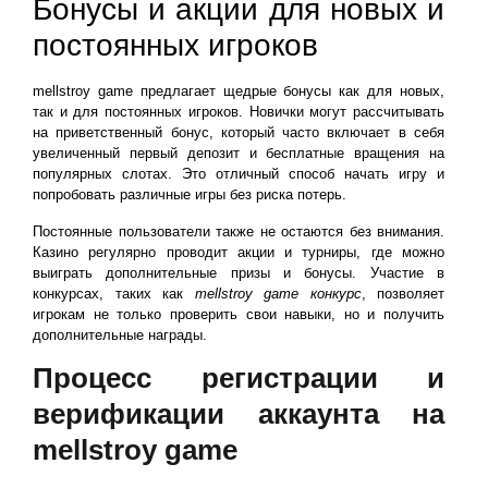
Бонусы и акции для новых и
постоянных игроков
mellstroy game предлагает щедрые бонусы как для новых,
так и для постоянных игроков. Новички могут рассчитывать
на приветственный бонус, который часто включает в себя
увеличенный первый депозит и бесплатные вращения на
популярных слотах. Это отличный способ начать игру и
попробовать различные игры без риска потерь.
Постоянные пользователи также не остаются без внимания.
Казино регулярно проводит акции и турниры, где можно
выиграть дополнительные призы и бонусы. Участие в
конкурсах, таких как
mellstroy game конкурс
, позволяет
игрокам не только проверить свои навыки, но и получить
дополнительные награды.
Процесс регистрации и
верификации аккаунта на
mellstroy game