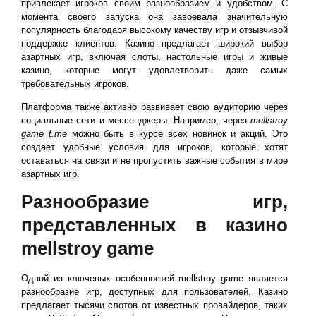
привлекает игроков своим разнообразием и удобством. С
момента своего запуска она завоевала значительную
популярность благодаря высокому качеству игр и отзывчивой
поддержке клиентов. Казино предлагает широкий выбор
азартных игр, включая слоты, настольные игры и живые
казино, которые могут удовлетворить даже самых
требовательных игроков.
Платформа также активно развивает свою аудиторию через
социальные сети и мессенджеры. Например, через
mellstroy
game t.me
можно быть в курсе всех новинок и акций. Это
создает удобные условия для игроков, которые хотят
оставаться на связи и не пропустить важные события в мире
азартных игр.
Разнообразие игр,
представленных в казино
mellstroy game
Одной из ключевых особенностей mellstroy game является
разнообразие игр, доступных для пользователей. Казино
предлагает тысячи слотов от известных провайдеров, таких