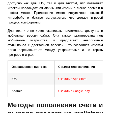
доступно как для iOS, так и для Android, что позволяет
игрокам наслаждаться любимыми играми в любое время и в
любом месте. Приложение имеет интуитивно понятный
интерфейс и быстро загружается, что делает игровой
процесс комфортным.
Для тех, кто не хочет скачивать приложение, доступна и
мобильная версия сайта. Она также адаптирована под
мобильные устройства и предлагает аналогичный
функционал с десктопной версией. Это позволяет игрокам
легко переключаться между устройствами и не терять
прогресс в играх.
Операционная система
Ссылка для скачивания
iOS
Скачать в App Store
Android
Скачать в Google Play
Методы пополнения счета и