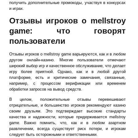
получить дополнительные промокоды, участвуя в конкурсах
и играх.
Отзывы игроков о mellstroy
game: что говорят
пользователи
Отзывы игроков о mellstroy game варьируются, как и в любом
другом онлайн-казино. Многие пользователи отмечают
широкий выбор игр и качественное обслуживание, что делает
игру более приятной. Однако, как и в любой другой
платформе, есть и критические замечания, связанные,
например, с процессом верификации или временем
обработки запросов на вывод средств.
В целом, положительные отзывы перевешивают
отрицательные, и большинство игроков рекомендуют казино
своим друзьям. Это подтверждает высокие стандарты
качества и надежности, которые придерживается mellstroy
game. Важно помнить, что, как и в любом азартном
развлечении, всегда существует риск потери, и игрокам
следует быть осторожными и ответственными.