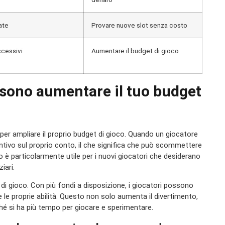
nate
Provare nuove slot senza costo
ccessivi
Aumentare il budget di gioco
sono aumentare il tuo budget
i per ampliare il proprio budget di gioco. Quando un giocatore
ntivo sul proprio conto, il che significa che può scommettere
o è particolarmente utile per i nuovi giocatori che desiderano
iari.
di gioco. Con più fondi a disposizione, i giocatori possono
re le proprie abilità. Questo non solo aumenta il divertimento,
ché si ha più tempo per giocare e sperimentare.