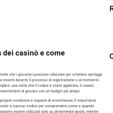
uo budget di gioco
onus codes
l tuo vantaggio
nus
 i bonus
asino
i bonus
mpliare il budget di gioco
s dei casinò e come
iche che i giocatori possono utilizzare per ottenere vantaggi
e inseriti durante il processo di registrazione o al momento
lice: una volta che il codice è stato applicato, il casino
onsentendoti di giocare con un budget più ampio.
e proprie condizioni e requisiti di scommessa. È importante
ssociate a ciascun codice per comprendere come e quando
possono essere utilizzati solo su determinati giochi, mentre