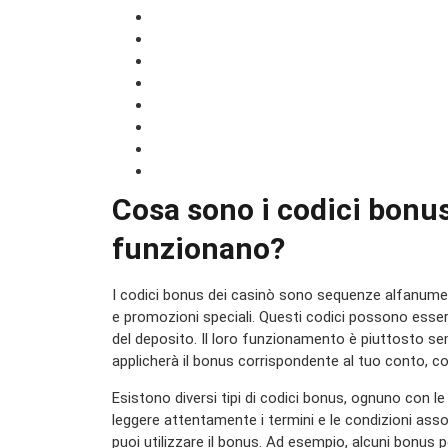
Come i codici bonus possono aumentare il t
Vantaggi dell’utilizzo dei smokace casino b
Come utilizzare i bonus senza deposito per i
Strategie per massimizzare i benefici dei bo
Errori comuni da evitare quando si utilizzano
L’importanza delle recensioni nei smokace c
Come accedere al smokace casino login e a
Considerazioni finali sull’uso dei bonus per a
Cosa sono i codici bonu
funzionano?
I codici bonus dei casinò sono sequenze alfanumer
e promozioni speciali. Questi codici possono esser
del deposito. Il loro funzionamento è piuttosto semp
applicherà il bonus corrispondente al tuo conto, c
Esistono diversi tipi di codici bonus, ognuno con l
leggere attentamente i termini e le condizioni a
puoi utilizzare il bonus. Ad esempio, alcuni bonus 