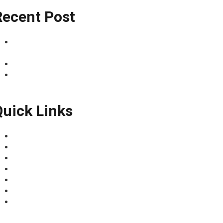
Recent Post
Online casino spellen: ontdek de beste slots
en unieke speelfeatures
Hvordan regulerer norske lover spillbransjen
MoroSpin Casino official site: discover your
welcome bonus and free spins today
Quick Links
Home
About Us
Services
Reviews
Reviews
Contact Us
Fleet