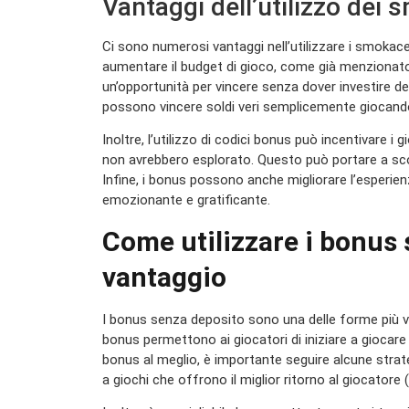
Vantaggi dell’utilizzo de
Ci sono numerosi vantaggi nell’utilizzare i smoka
aumentare il budget di gioco, come già menzionat
un’opportunità per vincere senza dover investire den
possono vincere soldi veri semplicemente giocando
Inoltre, l’utilizzo di codici bonus può incentivare i 
non avrebbero esplorato. Questo può portare a scop
Infine, i bonus possono anche migliorare l’esperien
emozionante e gratificante.
Come utilizzare i bonus 
vantaggio
I bonus senza deposito sono una delle forme più v
bonus permettono ai giocatori di iniziare a giocare
bonus al meglio, è importante seguire alcune strate
a giochi che offrono il miglior ritorno al giocatore 