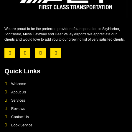
We are proud to be the preferred provider of transportation to SkyHarbor,
Scottsdale, Mesa Gateway and Deer Valley Airports.We appreciate our
clients and would love to add you to our growing list of very satisfied clients.
Quick Links
Welcome
About Us
Services
Reviews
Contact Us
Book Service