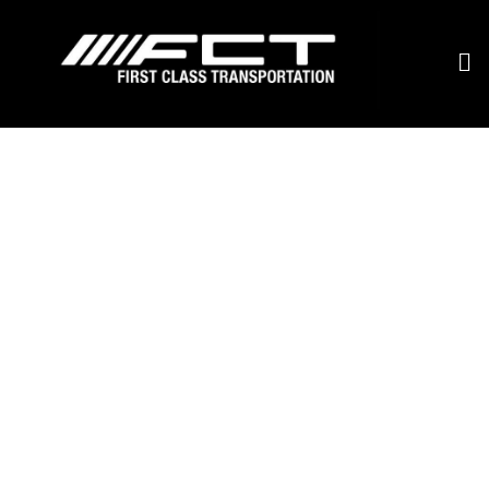
Τα πλεονεκτήματα
του allyspin app
για απρόσκοπτη
εμπειρία σε online