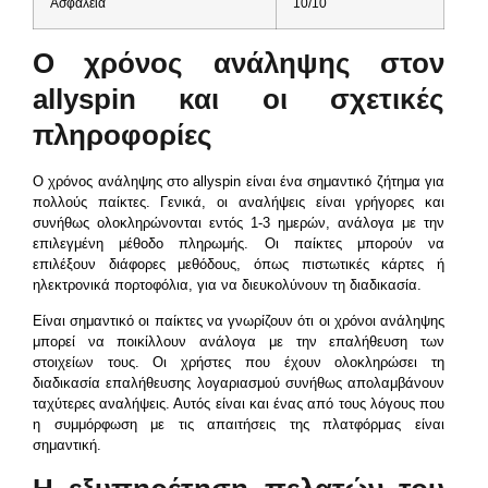
Ασφάλεια
10/10
Ο χρόνος ανάληψης στον
allyspin και οι σχετικές
πληροφορίες
Ο χρόνος ανάληψης στο allyspin είναι ένα σημαντικό ζήτημα για
πολλούς παίκτες. Γενικά, οι αναλήψεις είναι γρήγορες και
συνήθως ολοκληρώνονται εντός 1-3 ημερών, ανάλογα με την
επιλεγμένη μέθοδο πληρωμής. Οι παίκτες μπορούν να
επιλέξουν διάφορες μεθόδους, όπως πιστωτικές κάρτες ή
ηλεκτρονικά πορτοφόλια, για να διευκολύνουν τη διαδικασία.
Είναι σημαντικό οι παίκτες να γνωρίζουν ότι οι χρόνοι ανάληψης
μπορεί να ποικίλλουν ανάλογα με την επαλήθευση των
στοιχείων τους. Οι χρήστες που έχουν ολοκληρώσει τη
διαδικασία επαλήθευσης λογαριασμού συνήθως απολαμβάνουν
ταχύτερες αναλήψεις. Αυτός είναι και ένας από τους λόγους που
η συμμόρφωση με τις απαιτήσεις της πλατφόρμας είναι
σημαντική.