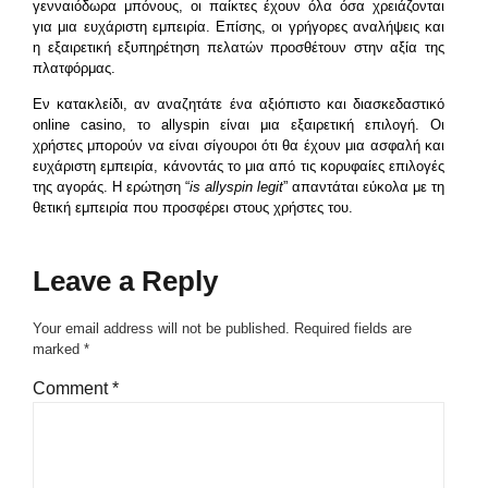
γενναιόδωρα μπόνους, οι παίκτες έχουν όλα όσα χρειάζονται
για μια ευχάριστη εμπειρία. Επίσης, οι γρήγορες αναλήψεις και
η εξαιρετική εξυπηρέτηση πελατών προσθέτουν στην αξία της
πλατφόρμας.
Εν κατακλείδι, αν αναζητάτε ένα αξιόπιστο και διασκεδαστικό
online casino, το allyspin είναι μια εξαιρετική επιλογή. Οι
χρήστες μπορούν να είναι σίγουροι ότι θα έχουν μια ασφαλή και
ευχάριστη εμπειρία, κάνοντάς το μια από τις κορυφαίες επιλογές
της αγοράς. Η ερώτηση “
is allyspin legit
” απαντάται εύκολα με τη
θετική εμπειρία που προσφέρει στους χρήστες του.
Leave a Reply
Your email address will not be published.
Required fields are
marked
*
Comment
*