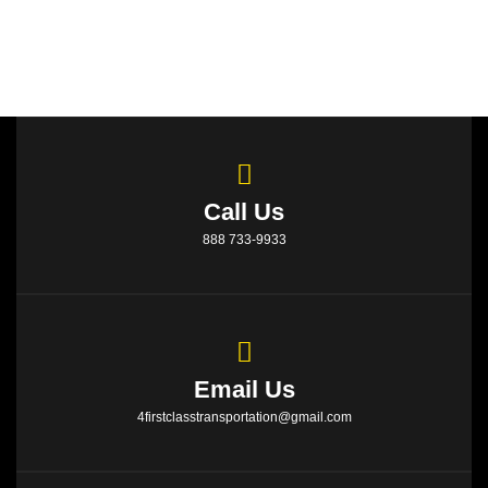
Call Us
888 733-9933
Email Us
4firstclasstransportation@gmail.com