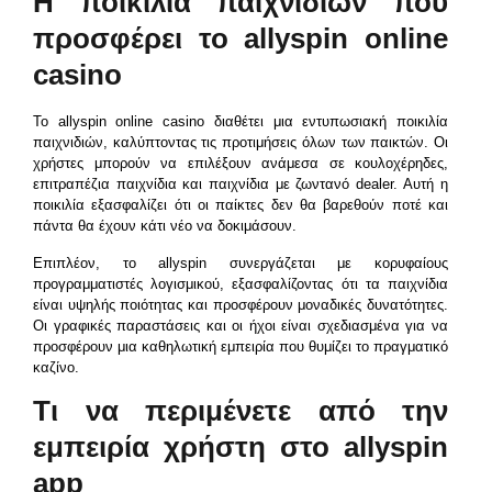
Η ποικιλία παιχνιδιών που
προσφέρει το allyspin online
casino
Το allyspin online casino διαθέτει μια εντυπωσιακή ποικιλία
παιχνιδιών, καλύπτοντας τις προτιμήσεις όλων των παικτών. Οι
χρήστες μπορούν να επιλέξουν ανάμεσα σε κουλοχέρηδες,
επιτραπέζια παιχνίδια και παιχνίδια με ζωντανό dealer. Αυτή η
ποικιλία εξασφαλίζει ότι οι παίκτες δεν θα βαρεθούν ποτέ και
πάντα θα έχουν κάτι νέο να δοκιμάσουν.
Επιπλέον, το allyspin συνεργάζεται με κορυφαίους
προγραμματιστές λογισμικού, εξασφαλίζοντας ότι τα παιχνίδια
είναι υψηλής ποιότητας και προσφέρουν μοναδικές δυνατότητες.
Οι γραφικές παραστάσεις και οι ήχοι είναι σχεδιασμένα για να
προσφέρουν μια καθηλωτική εμπειρία που θυμίζει το πραγματικό
καζίνο.
Τι να περιμένετε από την
εμπειρία χρήστη στο allyspin
app