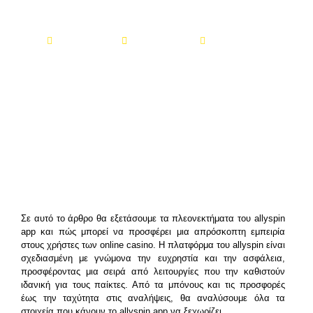
casino
burgersmith
April 1, 2026
No Comments
Σε αυτό το άρθρο θα εξετάσουμε τα πλεονεκτήματα του allyspin
app και πώς μπορεί να προσφέρει μια απρόσκοπτη εμπειρία
στους χρήστες των online casino. Η πλατφόρμα του allyspin είναι
σχεδιασμένη με γνώμονα την ευχρηστία και την ασφάλεια,
προσφέροντας μια σειρά από λειτουργίες που την καθιστούν
ιδανική για τους παίκτες. Από τα μπόνους και τις προσφορές
έως την ταχύτητα στις αναλήψεις, θα αναλύσουμε όλα τα
στοιχεία που κάνουν το allyspin app να ξεχωρίζει.